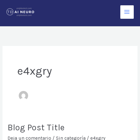
Ir
al
contenido
e4xgry
Blog Post Title
Deja un comentario
/
Sin categoría
/
e4xgry